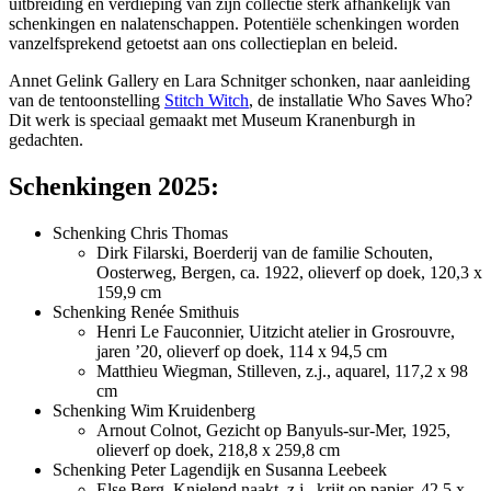
uitbreiding en verdieping van zijn collectie sterk afhankelijk van
schenkingen en nalatenschappen. Potentiële schenkingen worden
vanzelfsprekend getoetst aan ons collectieplan en beleid.
Annet Gelink Gallery en Lara Schnitger schonken, naar aanleiding
van de tentoonstelling
Stitch Witch
, de installatie Who Saves Who?
Dit werk is speciaal gemaakt met Museum Kranenburgh in
gedachten.
Schenkingen 2025:
Schenking Chris Thomas
Dirk Filarski, Boerderij van de familie Schouten,
Oosterweg, Bergen, ca. 1922, olieverf op doek, 120,3 x
159,9 cm
Schenking Renée Smithuis
Henri Le Fauconnier, Uitzicht atelier in Grosrouvre,
jaren ’20, olieverf op doek, 114 x 94,5 cm
Matthieu Wiegman, Stilleven, z.j., aquarel, 117,2 x 98
cm
Schenking Wim Kruidenberg
Arnout Colnot, Gezicht op Banyuls-sur-Mer, 1925,
olieverf op doek, 218,8 x 259,8 cm
Schenking Peter Lagendijk en Susanna Leebeek
Else Berg, Knielend naakt, z.j., krijt op papier, 42,5 x