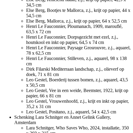
34,5 cm
Else Berg, Bootjes te Mallorca, z.j., krijt op papier, 44 x
54,5 cm
Else Berg, Mallorca, z.j., krijt op papier, 64 x 52,5 cm
Henri Le Fauconnier, Ploumanach, 1909, marouflé,
63,5 x 72 cm
Henri Le Fauconnier, Dorpsgezicht met ezel, z.j.,
houtskool en inkt op papier, 64,5 x 74 cm
Henri Le Fauconnier, Paysage Grosrouvre, z.j., aquarel,
78 x 62,5 cm
Henri Le Fauconnier, Stilleven, z.j., aquarel, 98 x 138
cm
Dirk Filarski Mediterraan landschap, z.j., olieverf op
doek, 71 x 81 cm
Leo Gestel, Boerderij tussen bomen, z.j., aquarel, 43,5
x 50,5 cm
Leo Gestel, Vee in een weide, Beemster, 1922, krijt op
papier, 66 x 81 cm
Leo Gestel, Vrouwenhoofd, z.j., krijt en inkt op papier,
35,2 x 31 cm
Leo Gestel, Positano, z.j., aquarel, 54 x 42,5 cm
Schenking Lara Schnitger en Annet Gelink Gallery,
Amsterdam
Lara Schnitger, Who Saves Who, 2024, installatie, 350