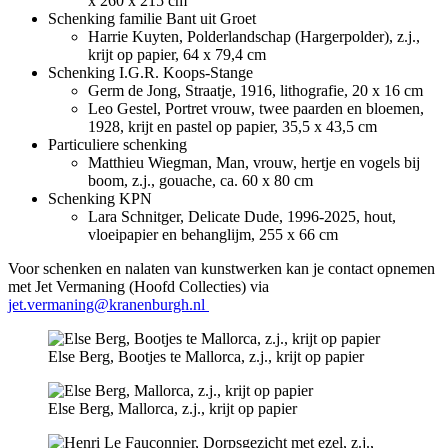
x 260 x 215 cm
Schenking familie Bant uit Groet
Harrie Kuyten, Polderlandschap (Hargerpolder), z.j.,
krijt op papier, 64 x 79,4 cm
Schenking I.G.R. Koops-Stange
Germ de Jong, Straatje, 1916, lithografie, 20 x 16 cm
Leo Gestel, Portret vrouw, twee paarden en bloemen,
1928, krijt en pastel op papier, 35,5 x 43,5 cm
Particuliere schenking
Matthieu Wiegman, Man, vrouw, hertje en vogels bij
boom, z.j., gouache, ca. 60 x 80 cm
Schenking KPN
Lara Schnitger, Delicate Dude, 1996-2025, hout,
vloeipapier en behanglijm, 255 x 66 cm
Voor schenken en nalaten van kunstwerken kan je contact opnemen
met Jet Vermaning (Hoofd Collecties) via
jet.vermaning@kranenburgh.nl
Else Berg, Bootjes te Mallorca, z.j., krijt op papier
Else Berg, Mallorca, z.j., krijt op papier